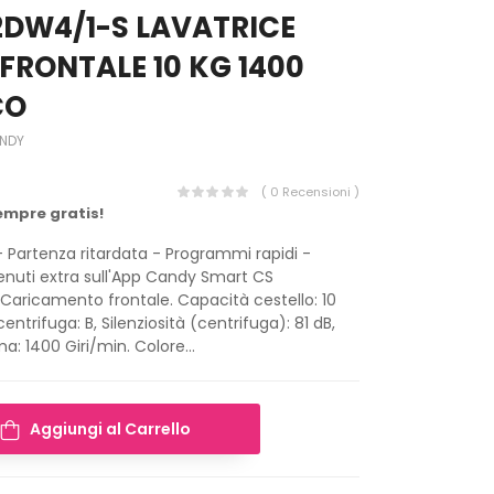
2DW4/1-S LAVATRICE
RONTALE 10 KG 1400
CO
NDY
( 0 Recensioni )
empre gratis!
- Partenza ritardata - Programmi rapidi -
enuti extra sull'App Candy Smart CS
 Caricamento frontale. Capacità cestello: 10
centrifuga: B, Silenziosità (centrifuga): 81 dB,
a: 1400 Giri/min. Colore...
Aggiungi al Carrello