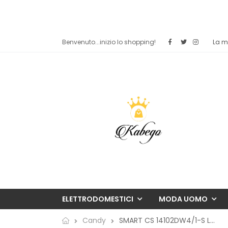
Benvenuto...inizio lo shopping!
La mi
ELETTRODOMESTICI
MODA UOMO
SMART CS 14102DW4/1-S LAVATRICE...
Candy