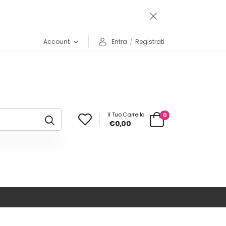
Account
Entra
/
Registrati
Il Tuo Carrello
0
€0,00