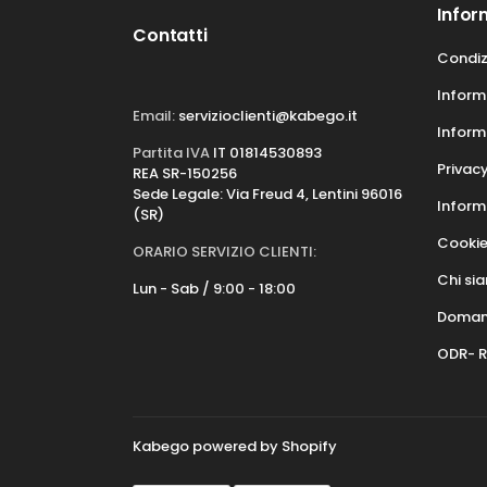
Infor
Contatti
Condiz
Informa
Email:
servizioclienti@kabego.it
Inform
Partita IVA
IT 01814530893
Privacy
REA SR-150256
Sede Legale: Via Freud 4, Lentini 96016
Informa
(SR)
Cookie
ORARIO SERVIZIO CLIENTI:
Chi si
Lun - Sab / 9:00 - 18:00
Domand
ODR- R
Kabego powered by Shopify