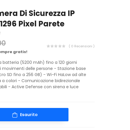
era Di Sicurezza IP
1296 Pixel Parete
z
00
( 0 Recensioni )
empre gratis!
a batteria (5200 mAh) fino a 120 giorni
ei movimenti delle persone - Stazione base
ro SD fino a 256 GB) - Wi-Fi HaLow ad alte
a a colori - Comunicazione bidirezionale
abili - Active Defense con sirena e luce
Esaurito