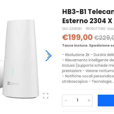
HB3-B1 Telecam
Esterno 2304 X 
SKU:
EZHB3B1
PRODUTTORE:
Ezvi
€199,00
€229,
Tasse incluse. Spedizione s
- Risoluzione 2K - Durata dell
- Rilevamento intelligente d
inclusa (supporta schede mic
prestazioni - Visione notturn
- Notifiche vocali personalizz
stroboscopica - Tecnologia...