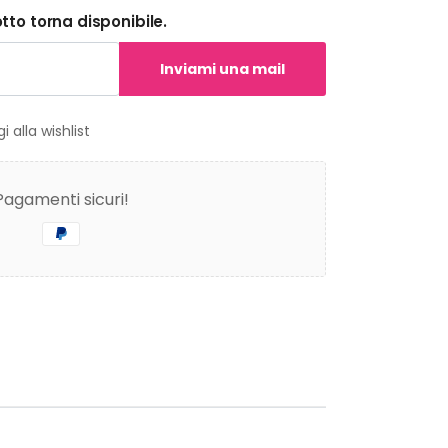
to torna disponibile.
Inviami una mail
i alla wishlist
Pagamenti sicuri!
i