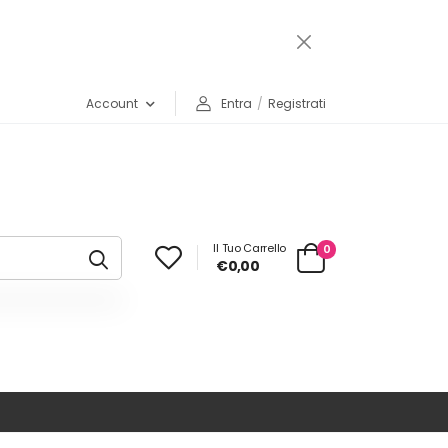
Account
Entra
/
Registrati
Il Tuo Carrello
0
€0,00