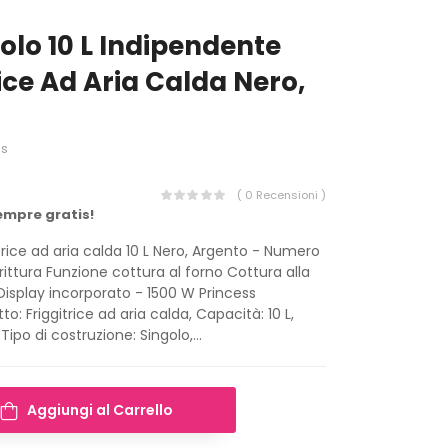
golo 10 L Indipendente
ice Ad Aria Calda Nero,
ss
( 0 Recensioni )
empre gratis!
trice ad aria calda 10 L Nero, Argento - Numero
rittura Funzione cottura al forno Cottura alla
 Display incorporato - 1500 W Princess
tto: Friggitrice ad aria calda, Capacità: 10 L,
po di costruzione: Singolo,...
Aggiungi al Carrello