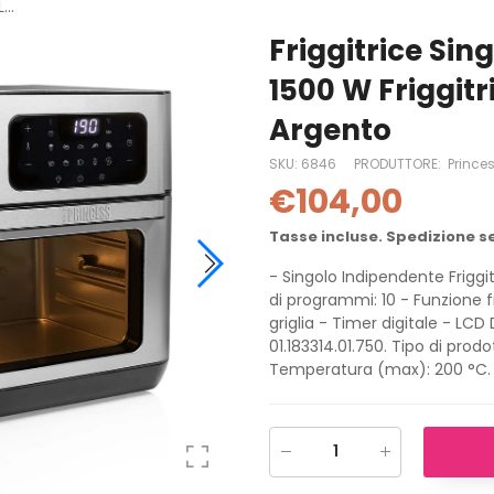
...
Friggitrice Sin
1500 W Friggitr
Argento
SKU:
6846
PRODUTTORE:
Prince
€104,00
Tasse incluse. Spedizione s
- Singolo Indipendente Friggi
di programmi: 10 - Funzione f
griglia - Timer digitale - LCD
01.183314.01.750. Tipo di prodo
Temperatura (max): 200 °C. Ti