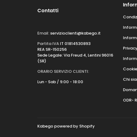
Infor
Contatti
Condiz
Informa
Email:
servizioclienti@kabego.it
Inform
Partita IVA
IT 01814530893
Privacy
REA SR-150256
Sede Legale: Via Freud 4, Lentini 96016
Informa
(SR)
Cookie
ORARIO SERVIZIO CLIENTI:
Chi si
Lun - Sab / 9:00 - 18:00
Domand
ODR- R
Kabego powered by Shopify