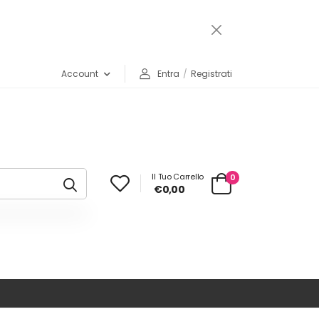
Account
Entra
/
Registrati
Il Tuo Carrello
0
€0,00