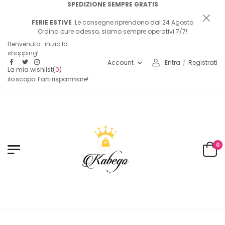
SPEDIZIONE SEMPRE GRATIS
FERIE ESTIVE
:Le consegne riprendono dal 24 Agosto
Ordina pure adesso, siamo sempre operativi 7/7!
Benvenuto...inizio lo
shopping!
Account
Entra
/
Registrati
La mia wishlist
(
0
)
 solo scopo: Farti risparmiare!
0